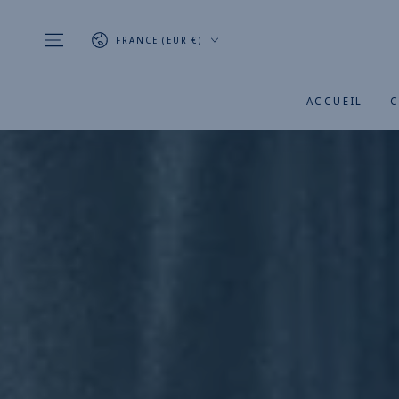
IGNORER LE
CONTENU
Pays/région
FRANCE (EUR €)
ACCUEIL
C