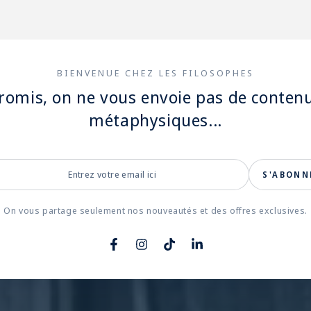
BIENVENUE CHEZ LES FILOSOPHES
romis, on ne vous envoie pas de conten
métaphysiques...
ez
S'ABONN
e
l
On vous partage seulement nos nouveautés et des offres exclusives.
Facebook
Instagram
TikTok
LinkedIn