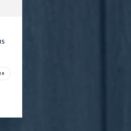
us
ER